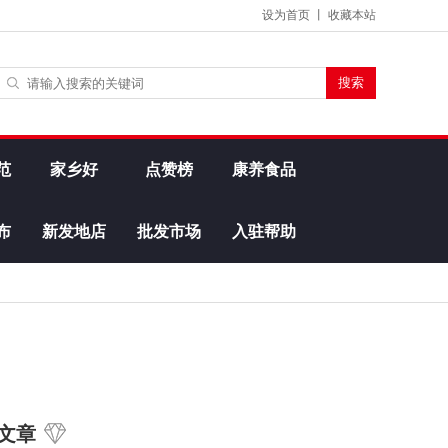
设为首页
丨
收藏本站
范
家乡好
点赞榜
康养食品
布
新发地店
批发市场
入驻帮助
文章