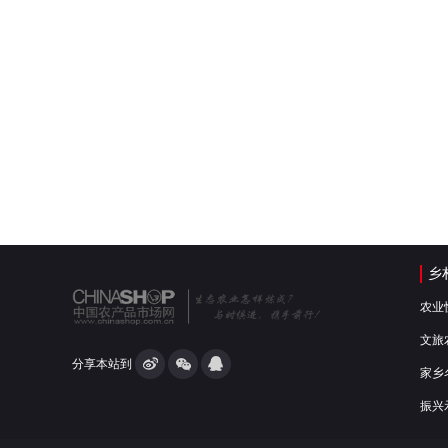
乡
农业
文旅
分享本站到
家乡
振兴