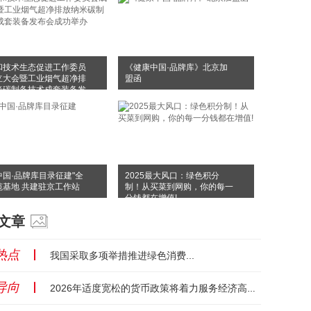
和技术生态促进工作委员
《健康中国·品牌库》北京加
立大会暨工业烟气超净排
盟函
米碳制备技术成套装备发
成功举办
中国·品牌库目录征建"全
2025最大风口：绿色积分
范基地 共建驻京工作站
制！从买菜到网购，你的每一
分钱都在增值!
文章
热点
丨
我国采取多项举措推进绿色消费...
导向
丨
2026年适度宽松的货币政策将着力服务经济高质量发展...