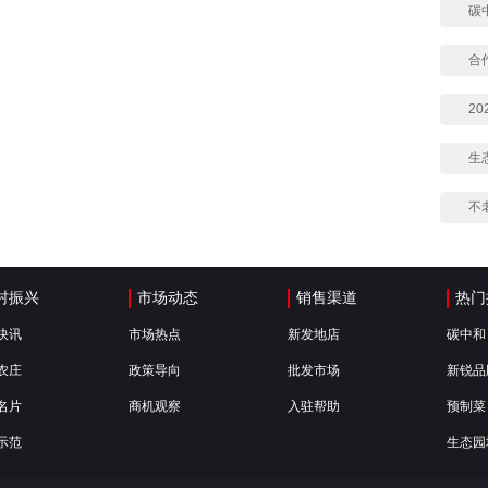
碳
合
2
生
不
村振兴
市场动态
销售渠道
热门
快讯
市场热点
新发地店
碳中和
农庄
政策导向
批发市场
新锐品
名片
商机观察
入驻帮助
预制菜
示范
生态园