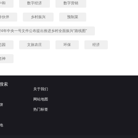
中和
数字经济
数字营销
作伙伴
乡村振兴
预制菜
024年中央一号文件公布提出推进乡村全面振兴“路线图”
态园
文旅农庄
环保
经济
老神
搜索
关于我们
网站地图
牌
热门标签
地