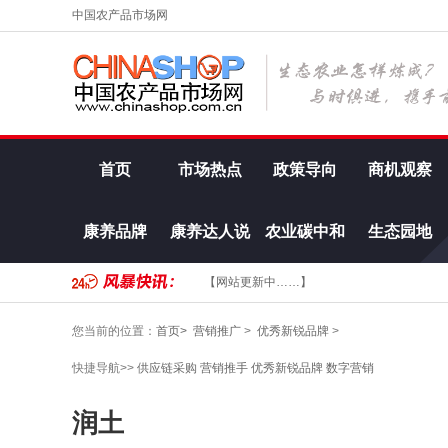
中国农产品市场网
首页
市场热点
政策导向
商机观察
康养品牌
康养达人说
农业碳中和
生态园地
【网站更新中……】
您当前的位置：
首页>
营销推广
>
优秀新锐品牌
>
快捷导航>>
供应链采购
营销推手
优秀新锐品牌
数字营销
润土