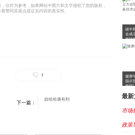
有，仅作为参考，如果网站中图片和文字侵犯了您的版权，
味着赞同其观点或证实内容的真实性。
碳中
会成
放纳
布会
7
健康
国示
枢纽"
最新
娃哈哈康有利
下一篇：
市场
政策