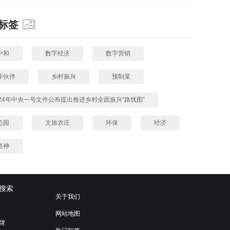
标签
中和
数字经济
数字营销
作伙伴
乡村振兴
预制菜
024年中央一号文件公布提出推进乡村全面振兴“路线图”
态园
文旅农庄
环保
经济
老神
搜索
关于我们
网站地图
牌