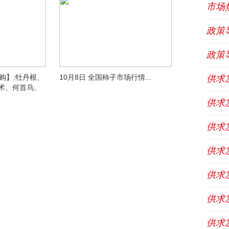
市场
政策
政策
【收购】:牡丹根、
10月8日 全国柿子市场行情...
供求
术、何首乌、
供求
供求
供求
供求
供求
供求