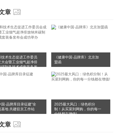
文章
和技术生态促进工作委员
《健康中国·品牌库》北京加
立大会暨工业烟气超净排
盟函
米碳制备技术成套装备发
成功举办
中国·品牌库目录征建"全
2025最大风口：绿色积分
范基地 共建驻京工作站
制！从买菜到网购，你的每一
分钱都在增值!
文章