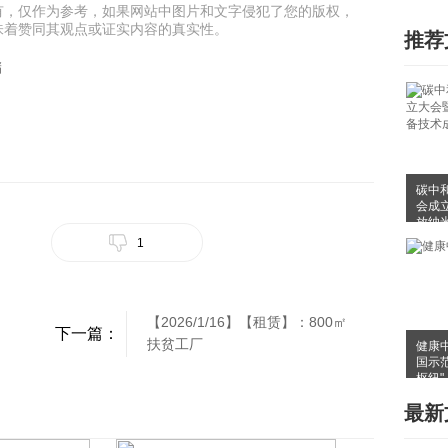
有，仅作为参考，如果网站中图片和文字侵犯了您的版权，
味着赞同其观点或证实内容的真实性。
推荐
储
碳中
会成
放纳
布会
1
【2026/1/16】【租赁】：800㎡
下一篇：
扶贫工厂
健康
国示
枢纽"
最新