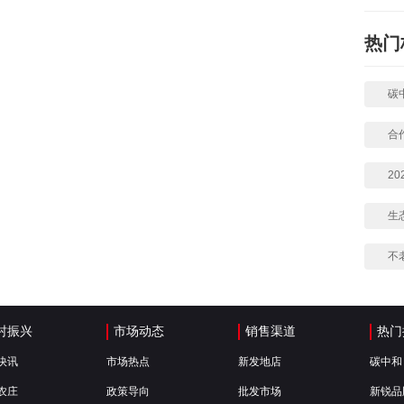
热门
碳
合
2
生
不
村振兴
市场动态
销售渠道
热门
快讯
市场热点
新发地店
碳中和
农庄
政策导向
批发市场
新锐品