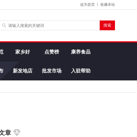
设为首页
丨
收藏本站
范
家乡好
点赞榜
康养食品
布
新发地店
批发市场
入驻帮助
文章