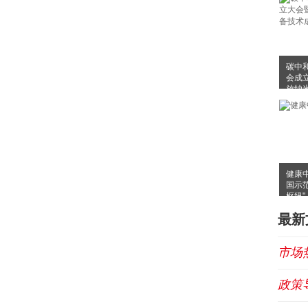
碳中
会成
放纳
布会
健康
国示
枢纽"
最新
市场
政策