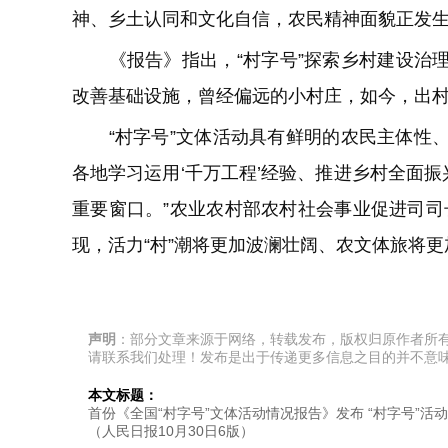
神、乡土认同和文化自信，农民精神面貌正发
《报告》指出，“村字号”探索乡村建设治理
改善基础设施，曾经偏远的小村庄，如今，出村
“村字号”文体活动具有鲜明的农民主体性、
各地学习运用‘千万工程’经验、推进乡村全面
重要窗口。”农业农村部农村社会事业促进司司
现，活力“村”潮将更加波澜壮阔、农文体旅将
声明
：部分文章来源于网络，转载发布，版权归原作者所
请联系我们处理！发布是出于传递更多信息之目的并不意
本文标题：
首份《全国“村字号”文体活动情况报告》发布 “村字号”活动
（人民日报10月30日6版）