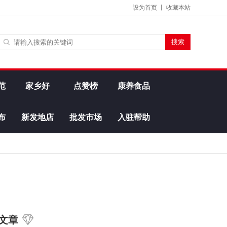
设为首页
丨
收藏本站
范
家乡好
点赞榜
康养食品
布
新发地店
批发市场
入驻帮助
文章