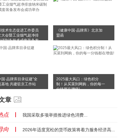
和技术生态促进工作委员
《健康中国·品牌库》北京加
立大会暨工业烟气超净排
盟函
米碳制备技术成套装备发
成功举办
中国·品牌库目录征建"全
2025最大风口：绿色积分
范基地 共建驻京工作站
制！从买菜到网购，你的每一
分钱都在增值!
文章
热点
丨
我国采取多项举措推进绿色消费...
导向
丨
2026年适度宽松的货币政策将着力服务经济高质量发展...