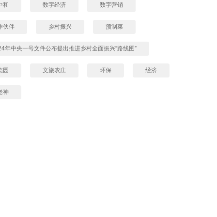
中和
数字经济
数字营销
作伙伴
乡村振兴
预制菜
024年中央一号文件公布提出推进乡村全面振兴“路线图”
态园
文旅农庄
环保
经济
老神