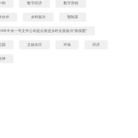
中和
数字经济
数字营销
作伙伴
乡村振兴
预制菜
024年中央一号文件公布提出推进乡村全面振兴“路线图”
态园
文旅农庄
环保
经济
老神