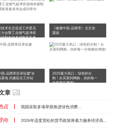
和技术生态促进工作委员
《健康中国·品牌库》北京加
立大会暨工业烟气超净排
盟函
米碳制备技术成套装备发
成功举办
中国·品牌库目录征建"全
2025最大风口：绿色积分
范基地 共建驻京工作站
制！从买菜到网购，你的每一
分钱都在增值!
文章
热点
丨
我国采取多项举措推进绿色消费...
导向
丨
2026年适度宽松的货币政策将着力服务经济高质量发展...