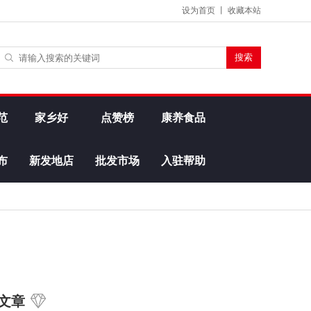
设为首页
丨
收藏本站
范
家乡好
点赞榜
康养食品
布
新发地店
批发市场
入驻帮助
文章