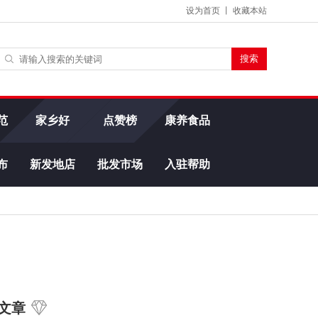
设为首页
丨
收藏本站
范
家乡好
点赞榜
康养食品
布
新发地店
批发市场
入驻帮助
文章