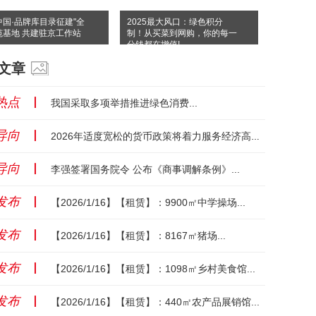
中国·品牌库目录征建"全
2025最大风口：绿色积分
范基地 共建驻京工作站
制！从买菜到网购，你的每一
分钱都在增值!
文章
热点
丨
我国采取多项举措推进绿色消费...
导向
丨
2026年适度宽松的货币政策将着力服务经济高质量发展...
导向
丨
李强签署国务院令 公布《商事调解条例》...
发布
丨
【2026/1/16】【租赁】：9900㎡中学操场...
发布
丨
【2026/1/16】【租赁】：8167㎡猪场...
发布
丨
【2026/1/16】【租赁】：1098㎡乡村美食馆...
发布
丨
【2026/1/16】【租赁】：440㎡农产品展销馆...