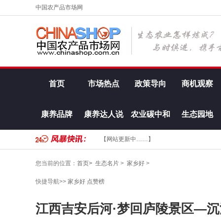
中国农产品市场网
首页
市场热点
政策导向
商机观察
康养品牌
康养达人说
农业碳中和
生态园地
【网站更新中……】
您当前的位置：
首页>
生态名片
>
家乡好
>
快捷导航>>
家乡好
点赞榜
江西吉安后河·梦回庐陵景区—