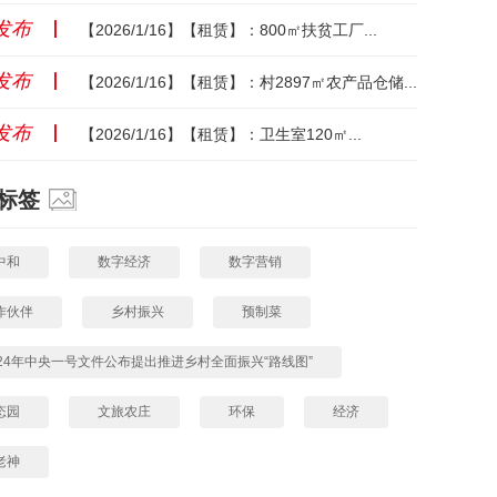
发布
丨
【2026/1/16】【租赁】：800㎡扶贫工厂...
发布
丨
【2026/1/16】【租赁】：村2897㎡农产品仓储...
发布
丨
【2026/1/16】【租赁】：卫生室120㎡...
标签
中和
数字经济
数字营销
作伙伴
乡村振兴
预制菜
024年中央一号文件公布提出推进乡村全面振兴“路线图”
态园
文旅农庄
环保
经济
老神