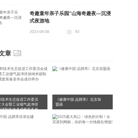
奇趣童年亲子乐园“山海奇趣夜—沉浸
式夜游地
2023-08-08
93
文章
和技术生态促进工作委员
《健康中国·品牌库》北京加
立大会暨工业烟气超净排
盟函
米碳制备技术成套装备发
成功举办