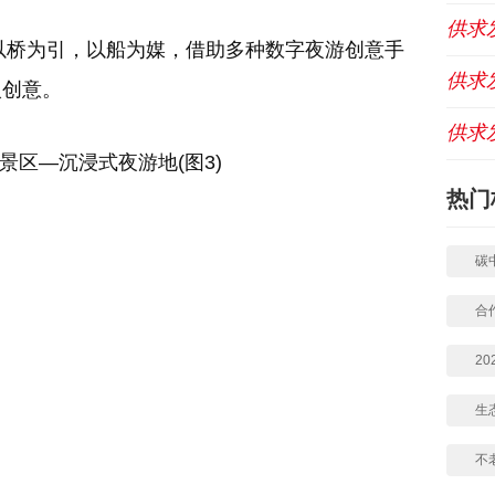
供求
以桥为引，以船为媒，借助多种数字夜游创意手
供求
入创意。
供求
热门
碳
合
2
生
不