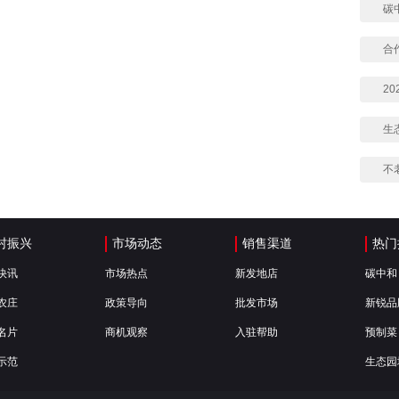
碳
合
2
生
不
村振兴
市场动态
销售渠道
热门
快讯
市场热点
新发地店
碳中和
农庄
政策导向
批发市场
新锐品
名片
商机观察
入驻帮助
预制菜
示范
生态园