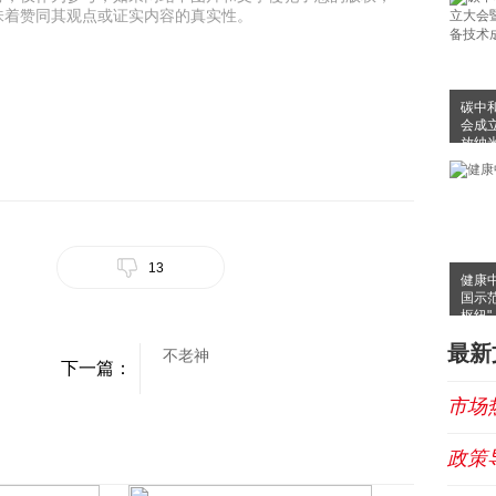
味着赞同其观点或证实内容的真实性。
碳中
会成
放纳
布会
13
健康
国示
枢纽"
最新
不老神
下一篇：
市场
政策