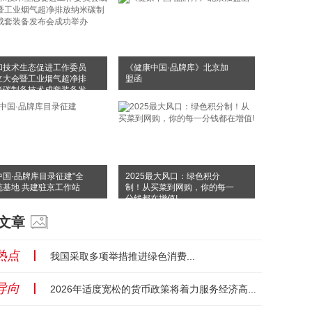
和技术生态促进工作委员
《健康中国·品牌库》北京加
立大会暨工业烟气超净排
盟函
米碳制备技术成套装备发
成功举办
中国·品牌库目录征建"全
2025最大风口：绿色积分
范基地 共建驻京工作站
制！从买菜到网购，你的每一
分钱都在增值!
文章
热点
丨
我国采取多项举措推进绿色消费...
导向
丨
2026年适度宽松的货币政策将着力服务经济高质量发展...