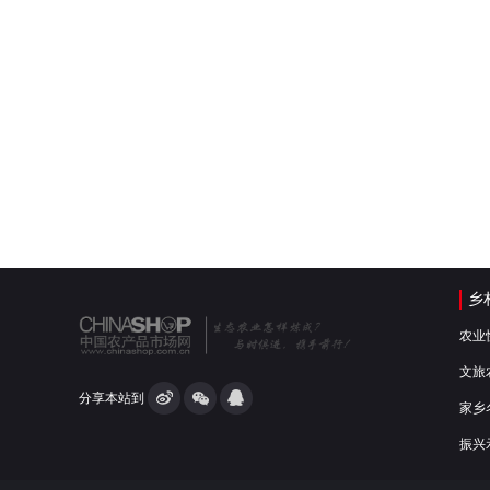
乡
农业
文旅
分享本站到
家乡
振兴