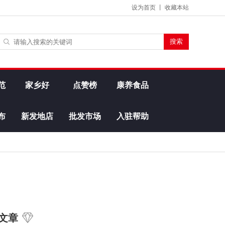
设为首页
丨
收藏本站
范
家乡好
点赞榜
康养食品
布
新发地店
批发市场
入驻帮助
文章