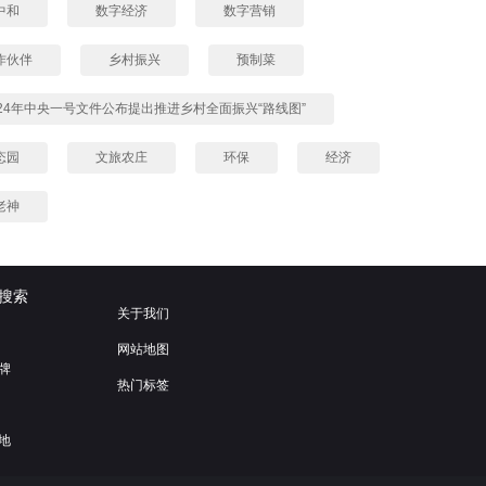
中和
数字经济
数字营销
作伙伴
乡村振兴
预制菜
024年中央一号文件公布提出推进乡村全面振兴“路线图”
态园
文旅农庄
环保
经济
老神
搜索
关于我们
网站地图
牌
热门标签
地