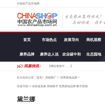
中国农产品市场网
首页
市场热点
政策导向
商机观察
康养品牌
康养达人说
农业碳中和
生态园地
【网站更新中……】
您当前的位置：
首页>
营销推广
>
优秀新锐品牌
>
快捷导航>>
供应链采购
营销推手
优秀新锐品牌
数字营销
黛兰娜