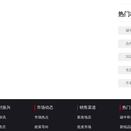
热门
碳
合
2
生
不
村振兴
市场动态
销售渠道
热门
快讯
市场热点
新发地店
碳中和
农庄
政策导向
批发市场
新锐品