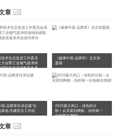
文章
和技术生态促进工作委员
《健康中国·品牌库》北京加
立大会暨工业烟气超净排
盟函
米碳制备技术成套装备发
成功举办
中国·品牌库目录征建"全
2025最大风口：绿色积分
范基地 共建驻京工作站
制！从买菜到网购，你的每一
分钱都在增值!
文章