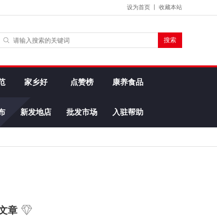
设为首页
丨
收藏本站
范
家乡好
点赞榜
康养食品
布
新发地店
批发市场
入驻帮助
文章