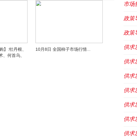
市场
政策
政策
供求
【收购】:牡丹根、
10月8日 全国柿子市场行情...
术、何首乌、
供求
供求
供求
供求
供求
供求