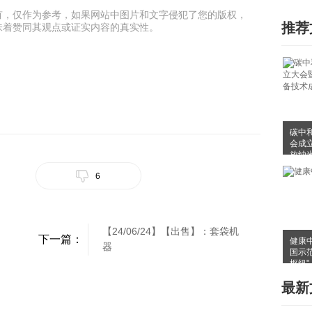
有，仅作为参考，如果网站中图片和文字侵犯了您的版权，
推荐
味着赞同其观点或证实内容的真实性。
碳中
会成
放纳
布会
6
【24/06/24】【出售】：套袋机
下一篇：
健康
器
国示
枢纽"
最新