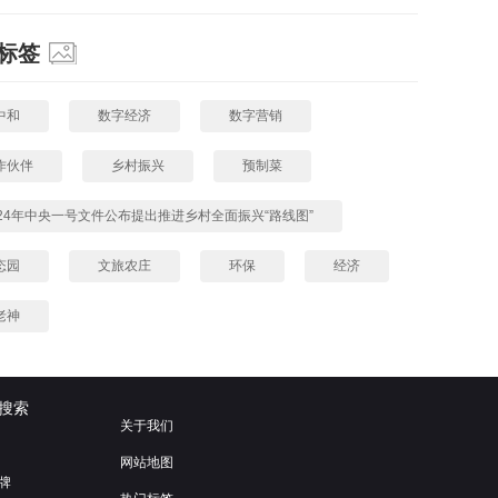
标签
中和
数字经济
数字营销
作伙伴
乡村振兴
预制菜
024年中央一号文件公布提出推进乡村全面振兴“路线图”
态园
文旅农庄
环保
经济
老神
搜索
关于我们
网站地图
牌